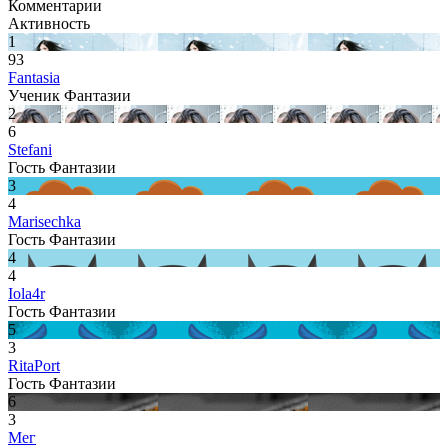
Комментарии
Активность
1
93
Fantasia
Ученик Фантазии
2
6
Stefani
Гость Фантазии
3
4
Marisechka
Гость Фантазии
4
4
Iola4r
Гость Фантазии
5
3
RitaPort
Гость Фантазии
6
3
Мег