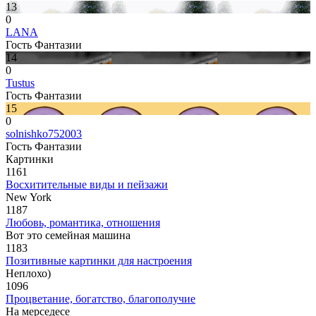
13
0
LANA
Гость Фантазии
14
0
Tustus
Гость Фантазии
15
0
solnishko752003
Гость Фантазии
Картинки
1161
Восхитительные виды и пейзажи
New York
1187
Любовь, романтика, отношения
Вот это семейная машина
1183
Позитивные картинки для настроения
Неплохо)
1096
Процветание, богатство, благополучие
На мерседесе