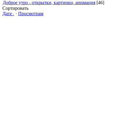
Доброе утро - открытки, картинки, анимация
[46]
Сортировать
Дате
·
Просмотрам