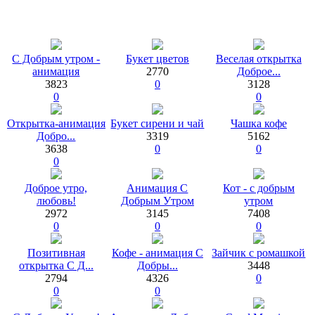
С Добрым утром -
Букет цветов
Веселая открытка
анимация
2770
Доброе...
3823
0
3128
0
0
Открытка-анимация
Букет сирени и чай
Чашка кофе
Добро...
3319
5162
3638
0
0
0
Доброе утро,
Анимация С
Кот - с добрым
любовь!
Добрым Утром
утром
2972
3145
7408
0
0
0
Позитивная
Кофе - анимация С
Зайчик с ромашкой
открытка С Д...
Добры...
3448
2794
4326
0
0
0