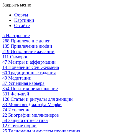
Закрыть меню
Форум
Картинки
О сайте
5
Настроение
268
Привлечение денег
135
Привлечение любви
219
Исполнение желаний
111
Симорон
47
Мантры и аффирмации
14
Повеления Сен-Жермена
60
Традиционные гадания
49
Медитации
37
Успешная карьера
354
Позитивное мышление
331
Фен-шуй
128
Статьи и ритуалы для женщин
33
Молитвы Джозефа Мэрфи
74
Исцеление
22
Биографии миллионеров
54
Защита от негатива
12
Снятие порчи
25
Талисманы и амулеты процветания