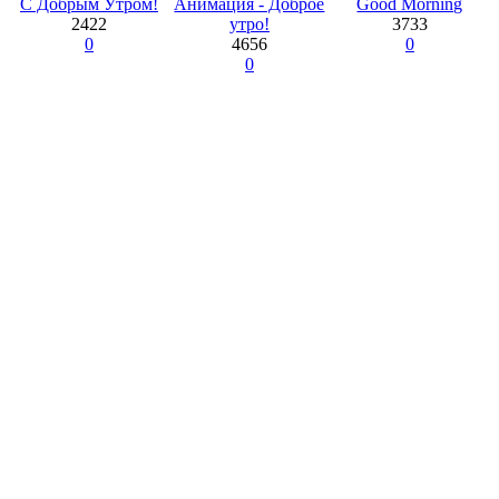
С Добрым Утром!
Анимация - Доброе
Good Morning
2422
утро!
3733
0
4656
0
0