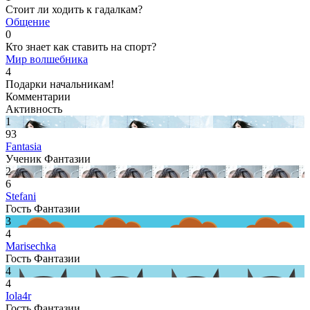
Стоит ли ходить к гадалкам?
Общение
0
Кто знает как ставить на спорт?
Мир волшебника
4
Подарки начальникам!
Комментарии
Активность
1
93
Fantasia
Ученик Фантазии
2
6
Stefani
Гость Фантазии
3
4
Marisechka
Гость Фантазии
4
4
Iola4r
Гость Фантазии