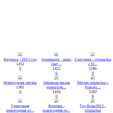
Надпись - 2015 год
Анимация - зима,
Снеговик - открытка
1452
снег,...
с Н...
0
1422
1186
0
0
Новогодняя овечка
Забавная милая
Милая открытка с
1301
новогодн...
Рождес...
0
1416
1282
0
0
Гламурная
Козочка -
Год Козы2015 -
новогодняя от...
новогодняя от...
открытка