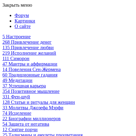
Закрыть меню
Форум
Картинки
О сайте
5
Настроение
268
Привлечение денег
135
Привлечение любви
219
Исполнение желаний
111
Симорон
47
Мантры и аффирмации
14
Повеления Сен-Жермена
60
Традиционные гадания
49
Медитации
37
Успешная карьера
354
Позитивное мышление
331
Фен-шуй
128
Статьи и ритуалы для женщин
33
Молитвы Джозефа Мэрфи
74
Исцеление
22
Биографии миллионеров
54
Защита от негатива
12
Снятие порчи
25
Талисманы и амулеты процветания