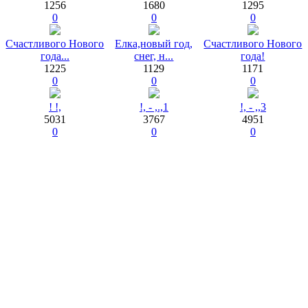
1256
1680
1295
0
0
0
Счастливого Нового
Елка,новый год,
Счастливого Нового
года...
снег, н...
года!
1225
1129
1171
0
0
0
! !,
!, - ,.,1
!, - ,,3
5031
3767
4951
0
0
0