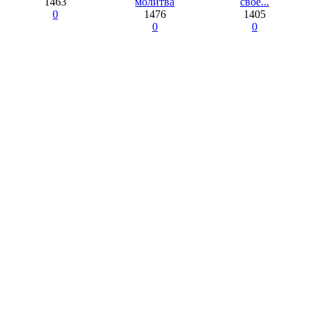
1463
молитва
свое...
0
1476
1405
0
0