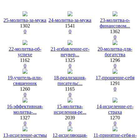
25-молитва-за-мужа
24-молитва-за-мужа
23-молитва-о-
1302
1541
финансовом...
0
0
1362
0
22-молитва-об-
21-избавление-от-
20-молитва-для-
успехе
неувер...
богатства
1162
1325
1296
0
0
0
19-учитель-или-
18-реализация-
17-прощение-себя
священник
писательс...
1291
1260
1165
0
0
0
16-эффективная-
15-молитва-
14-исцеление-от-
молитва-...
исцеления-ре...
страха
1327
2039
1270
0
0
0
13-исцеление-астмы
12-исцеляющая-
11-принятие-себя-и-