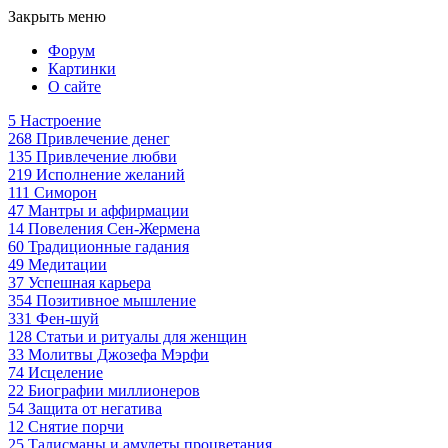
Закрыть меню
Форум
Картинки
О сайте
5
Настроение
268
Привлечение денег
135
Привлечение любви
219
Исполнение желаний
111
Симорон
47
Мантры и аффирмации
14
Повеления Сен-Жермена
60
Традиционные гадания
49
Медитации
37
Успешная карьера
354
Позитивное мышление
331
Фен-шуй
128
Статьи и ритуалы для женщин
33
Молитвы Джозефа Мэрфи
74
Исцеление
22
Биографии миллионеров
54
Защита от негатива
12
Снятие порчи
25
Талисманы и амулеты процветания