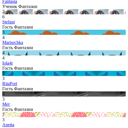
Fantasia
Ученик Фантазии
2
6
Stefani
Гость Фантазии
3
4
Marisechka
Гость Фантазии
4
4
Iola4r
Гость Фантазии
5
3
RitaPort
Гость Фантазии
6
3
Мег
Гость Фантазии
7
3
Anetta