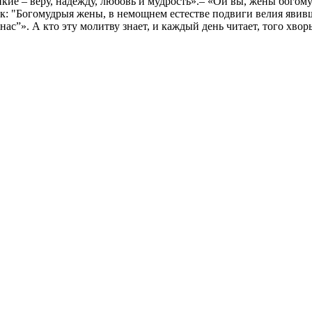
кие – веру, надежду, любовь и мудрость».– «Ой вы, жены богому
так: "Богомудрыя жены, в немощнем естестве подвиги велия явив
ас”». А кто эту молитву знает, и каждый день читает, того хвор