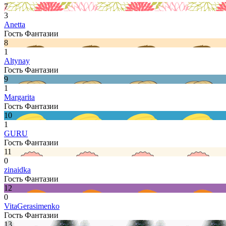
7
3
Anetta
Гость Фантазии
8
1
Altynay
Гость Фантазии
9
1
Margarita
Гость Фантазии
10
1
GURU
Гость Фантазии
11
0
zinaidka
Гость Фантазии
12
0
VitaGerasimenko
Гость Фантазии
13