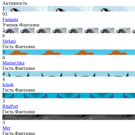
Активность
1
93
Fantasia
Ученик Фантазии
2
6
Stefani
Гость Фантазии
3
4
Marisechka
Гость Фантазии
4
4
Iola4r
Гость Фантазии
5
3
RitaPort
Гость Фантазии
6
3
Мег
Гость Фантазии