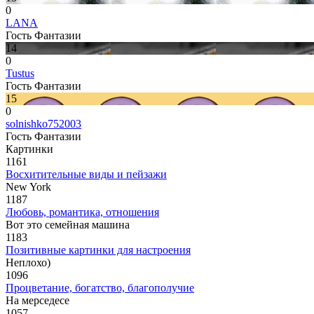
0
LANA
Гость Фантазии
14
0
Tustus
Гость Фантазии
15
0
solnishko752003
Гость Фантазии
Картинки
1161
Восхитительные виды и пейзажи
New York
1187
Любовь, романтика, отношения
Вот это семейная машина
1183
Позитивные картинки для настроения
Неплохо)
1096
Процветание, богатство, благополучие
На мерседесе
1057