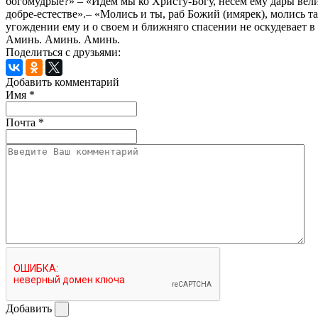
богомудрые?» – «Идем мы ко Христу‑Богу, несем ему дары вели
добре‑естестве».– «Молись и ты, раб Божий (имярек), молись 
угождении ему и о своем и ближняго спасении не оскудевает в н
Аминь. Аминь. Аминь.
Поделиться с друзьями:
Добавить комментарий
Имя
*
Почта
*
Добавить