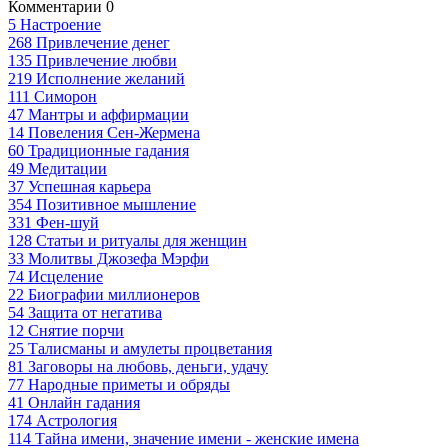
Комментарии
0
5
Настроение
268
Привлечение денег
135
Привлечение любви
219
Исполнение желаний
111
Симорон
47
Мантры и аффирмации
14
Повеления Сен-Жермена
60
Традиционные гадания
49
Медитации
37
Успешная карьера
354
Позитивное мышление
331
Фен-шуй
128
Статьи и ритуалы для женщин
33
Молитвы Джозефа Мэрфи
74
Исцеление
22
Биографии миллионеров
54
Защита от негатива
12
Снятие порчи
25
Талисманы и амулеты процветания
81
Заговоры на любовь, деньги, удачу
77
Народные приметы и обряды
41
Онлайн гадания
174
Астрология
114
Тайна имени, значение имени - женские имена