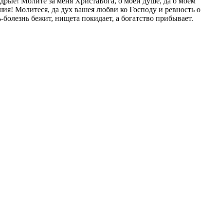
дрые! Молите за меня ХристаБога, о моей душе, да о моем
шия! Молитеся, да дух вашея любви ко Господу и ревность о
ь‑болезнь бежит, нищета покидает, а богатство прибывает.