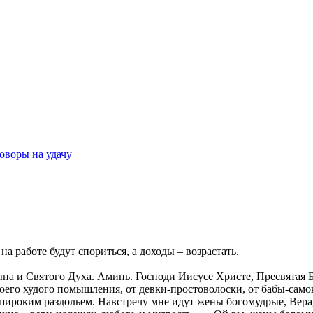
оворы на удачу
на работе будут спориться, а доходы – возрастать.
на и Святого Духа. Аминь. Господи Иисусе Христе, Пресвятая 
своего худого помышления, от девки‑простоволоски, от бабы‑само
я широким раздольем. Навстречу мне идут жены богомудрые, Вера