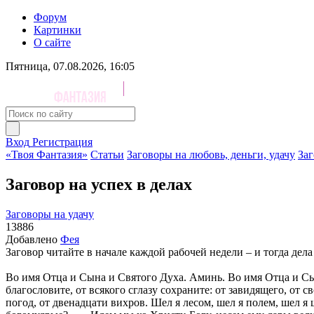
Форум
Картинки
О сайте
Пятница, 07.08.2026, 16:05
Вход
Регистрация
«Твоя Фантазия»
Статьи
Заговоры на любовь, деньги, удачу
Заг
Заговор на успех в делах
Заговоры на удачу
13886
Добавлено
Фея
Заговор читайте в начале каждой рабочей недели – и тогда дела 
Во имя Отца и Сына и Святого Духа. Аминь. Во имя Отца и Сы
благословите, от всякого сглазу сохраните: от завидящего, от 
погод, от двенадцати вихров. Шел я лесом, шел я полем, шел 