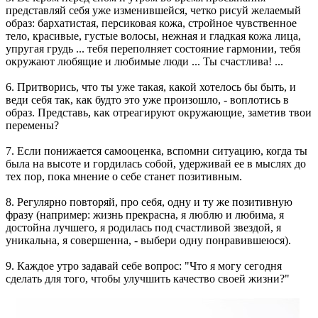
представляй себя уже изменившейся, четко рисуй желаемый
образ: бархатистая, персиковая кожа, стройное чувственное
тело, красивые, густые волосы, нежная и гладкая кожа лица,
упругая грудь ... тебя переполняет состояние гармонии, тебя
окружают любящие и любимые люди ... Ты счастлива! ...
6. Притворись, что ты уже такая, какой хотелось бы быть, и
веди себя так, как будто это уже произошло, - воплотись в
образ. Представь, как отреагируют окружающие, заметив твои
перемены?
7. Если понижается самооценка, вспомни ситуацию, когда ты
была на высоте и гордилась собой, удерживай ее в мыслях до
тех пор, пока мнение о себе станет позитивным.
8. Регулярно повторяй, про себя, одну и ту же позитивную
фразу (например: жизнь прекрасна, я люблю и любима, я
достойна лучшего, я родилась под счастливой звездой, я
уникальна, я совершенна, - выбери одну понравившеюся).
9. Каждое утро задавай себе вопрос: "Что я могу сегодня
сделать для того, чтобы улучшить качество своей жизни?"