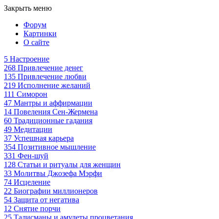
Закрыть меню
Форум
Картинки
О сайте
5
Настроение
268
Привлечение денег
135
Привлечение любви
219
Исполнение желаний
111
Симорон
47
Мантры и аффирмации
14
Повеления Сен-Жермена
60
Традиционные гадания
49
Медитации
37
Успешная карьера
354
Позитивное мышление
331
Фен-шуй
128
Статьи и ритуалы для женщин
33
Молитвы Джозефа Мэрфи
74
Исцеление
22
Биографии миллионеров
54
Защита от негатива
12
Снятие порчи
25
Талисманы и амулеты процветания