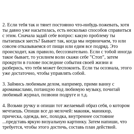
2. Если тебя так и тянет постоянно что-нибудь пожевать, хотя
ты давно уже насытилась, есть несколько способов справиться
с этим. Сначала задай себе вопрос: какую проблему ты
пытаешься заесть? Бывает так, когда мы нервничаем, то или
совсем отказываемся от пищи или едим все подряд. Это
происходит, как правило, бессознательно. Если с тобой иногда
такое бывает, то усилием воли скажи себе "Стоп", затем
прокрути в голове последние события своей жизни и
разберись, что тебя может беспокоить. Если ты осознала, этого
уже достаточно, чтобы управлять собой.
3. Займись любимым делом, например, прими ванну с
аромамаслами, потанцую под любимую музыку, почитай
любимый журнал, позвони подруге и т.д.
4. Возьми ручку и опиши тот желаемый образ себя, о котором
мечтаешь. Опиши все до мелочей: макияж, маникюр,
прическа, одежда, вес, походка, внутреннее состояние
...представь яркую визуальную картинку. Затем напиши, что
требуется, чтобы этого достичь, составь план действий.