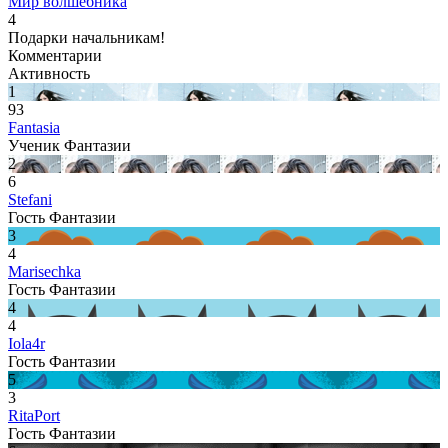
Мир волшебника
4
Подарки начальникам!
Комментарии
Активность
1
93
Fantasia
Ученик Фантазии
2
6
Stefani
Гость Фантазии
3
4
Marisechka
Гость Фантазии
4
4
Iola4r
Гость Фантазии
5
3
RitaPort
Гость Фантазии