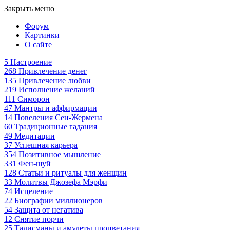
Закрыть меню
Форум
Картинки
О сайте
5
Настроение
268
Привлечение денег
135
Привлечение любви
219
Исполнение желаний
111
Симорон
47
Мантры и аффирмации
14
Повеления Сен-Жермена
60
Традиционные гадания
49
Медитации
37
Успешная карьера
354
Позитивное мышление
331
Фен-шуй
128
Статьи и ритуалы для женщин
33
Молитвы Джозефа Мэрфи
74
Исцеление
22
Биографии миллионеров
54
Защита от негатива
12
Снятие порчи
25
Талисманы и амулеты процветания