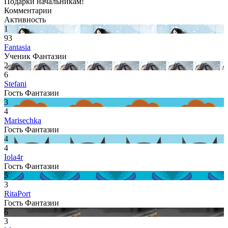
Подарки начальникам!
Комментарии
Активность
1
93
Fantasia
Ученик Фантазии
2
6
Stefani
Гость Фантазии
3
4
Marisechka
Гость Фантазии
4
4
Iola4r
Гость Фантазии
5
3
RitaPort
Гость Фантазии
6
3