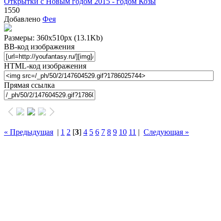
Открытки с Новым годом 2015 - годом Козы
1550
Добавлено
Фея
Размеры: 360x510px
(13.1Kb)
BB-код изображения
HTML-код изображения
Прямая ссылка
« Предыдущая
|
1
2
[
3
]
4
5
6
7
8
9
10
11
|
Следующая »